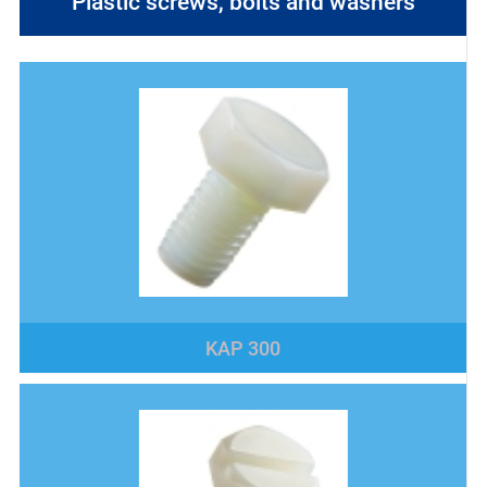
Plastic screws, bolts and washers
KAP 300