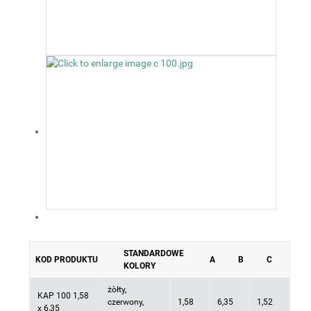
STANDARDOWE
KOD PRODUKTU
A
B
C
KOLORY
żòłty,
KAP 100 1,58
czerwony,
1,58
6,35
1,52
x 6,35