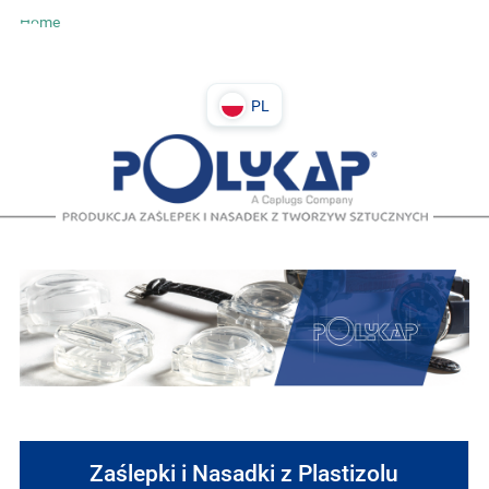
Home
PL
DE
PL
IT
EN
Zaślepki i Nasadki z Plastizolu