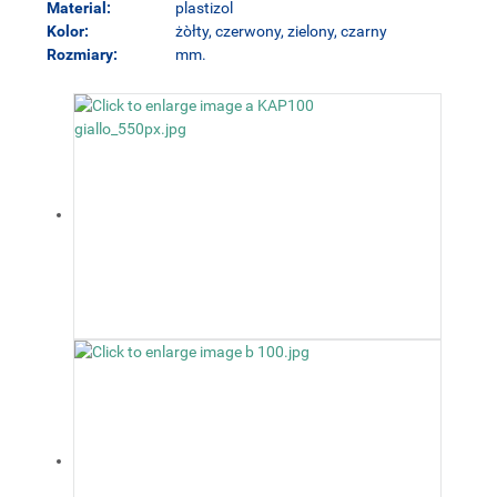
Material:
plastizol
Kolor:
żòłty, czerwony, zielony, czarny
Rozmiary:
mm.