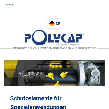
Home
DE
DE
PL
IT
EN
Schutzelemente für
Spezialanwendungen