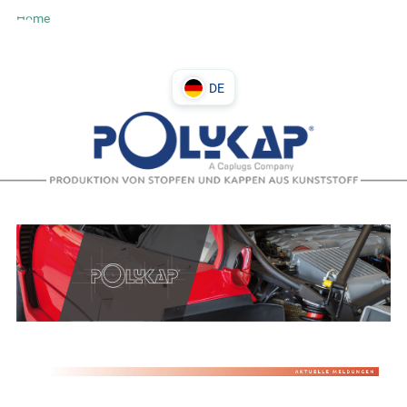
Home
DE
DE
PL
IT
EN